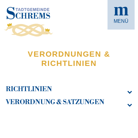
m
MENÜ
VERORDNUNGEN &
RICHTLINIEN
RICHTLINIEN

VERORDNUNG & SATZUNGEN

ZUSCHUSS RESTMÜLLTONNE FÜR
JUNGFAMILIEN (RICHTLINIEN)
ALLGEMEINE BEBAUUNGS­
VORSCHRIFT
ERFOLGREICHER