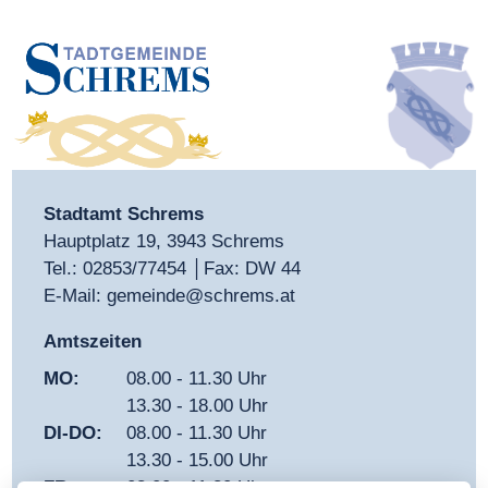
AUSBILDUNGSABSCHLUSS
EHRENZEICHEN-SATZUNG
FÖRDERRICHTLINIEN
FRIEDHOFSORDNUNG
ESSEN AUF RÄDERN RICHTLINIEN
LANGSCHWARZA
GEWERBE­FÖRDERUNGS­RICHTLINIEN
Stadtamt Schrems
FRIEDHOFSORDNUNG SCHREMS
Hauptplatz 19, 3943 Schrems
Tel.:
02853/77454
│Fax: DW 44
KINDERGARTEN -
E-Mail:
gemeinde@schrems.at
HUNDEAUSLAUFZONE
BEITRAGSREGELUNG FÜR
Amtszeiten
BETREUUNG VOR 07.00 UND NACH
13.00 UHR
MO:
08.00 - 11.30 Uhr
KANALABGABEORDNUNG
13.30 - 18.00 Uhr
DI-DO:
08.00 - 11.30 Uhr
KOSTENBEITRAGSRICHTLINIEN
13.30 - 15.00 Uhr
LÄRMVERORDNUNG
STORCHENNEST FÜR
FR:
08.00 - 11.30 Uhr