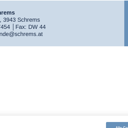
hrems
9, 3943 Schrems
7454
│Fax: DW 44
nde@schrems.at
Alle C