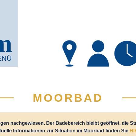
m
ENÜ
MOORBAD
en nachgewiesen. Der Badebereich bleibt geöffnet, die S
tuelle Informationen zur Situation im Moorbad finden Sie
HI