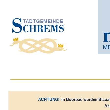
M
ACHTUNG!
Im Moorbad wurden Blaualg
Ak