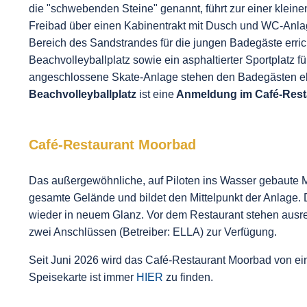
die "schwebenden Steine" genannt, führt zur einer kleine
Freibad über einen Kabinentrakt mit Dusch und WC-Anla
Bereich des Sandstrandes für die jungen Badegäste errich
Beachvolleyballplatz sowie ein asphaltierter Sportplatz f
angeschlossene Skate-Anlage stehen den Badegästen ebe
Beachvolleyballplatz
ist eine
Anmeldung im Café-Rest
Café-Restaurant Moorbad
Das außergewöhnliche, auf Piloten ins Wasser gebaute Mo
gesamte Gelände und bildet den Mittelpunkt der Anlage. 
wieder in neuem Glanz. Vor dem Restaurant stehen ausre
zwei Anschlüssen (Betreiber: ELLA) zur Verfügung.
Seit Juni 2026 wird das Café-Restaurant Moorbad von ein
Speisekarte ist immer
HIER
zu finden.