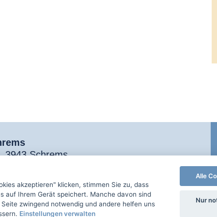
hrems
9, 3943 Schrems
7454
│Fax: DW 44
Alle C
nde@schrems.at
okies akzeptieren" klicken, stimmen Sie zu, dass
s auf Ihrem Gerät speichert. Manche davon sind
Nur no
er Seite zwingend notwendig und andere helfen uns
ssern.
Einstellungen verwalten