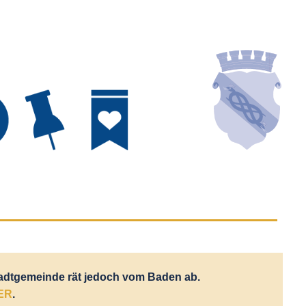
tadtgemeinde rät jedoch vom Baden ab.
ER
.