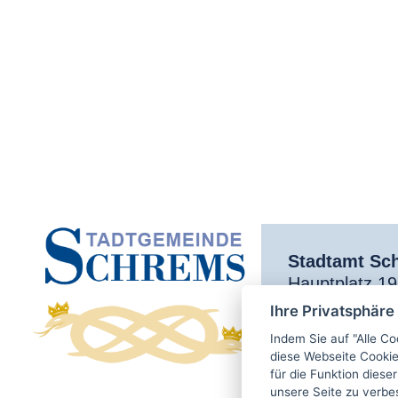
Stadtamt Sc
Hauptplatz 1
Tel.:
02853/7
Ihre Privatsphäre
E-Mail:
gemei
Indem Sie auf "Alle Co
diese Webseite Cookie
für die Funktion dies
unsere Seite zu verbe