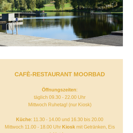
CAFÈ-RESTAURANT MOORBAD
Öffnungszeiten
:
täglich 09.30 - 22.00 Uhr
Mittwoch Ruhetag! (nur Kiosk)
Küche
: 11.30 - 14.00 und 16.30 bis 20.00
Mittwoch 11.00 - 18.00 Uhr
Kiosk
mit Getränken, Eis