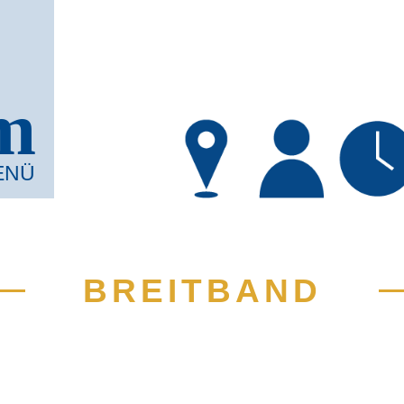
m
ENÜ
BREITBAND