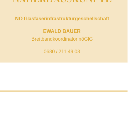
NÖ Glasfaser­infrastruktur­geschellschaft
EWALD BAUER
Breitbandkoordinator nöGIG
0680 / 211 49 08