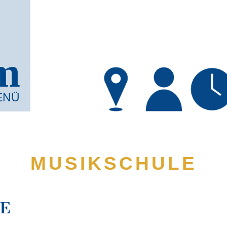
m
ENÜ
MUSIK­SCHULE
LE