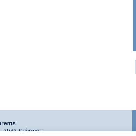
hrems
9, 3943 Schrems